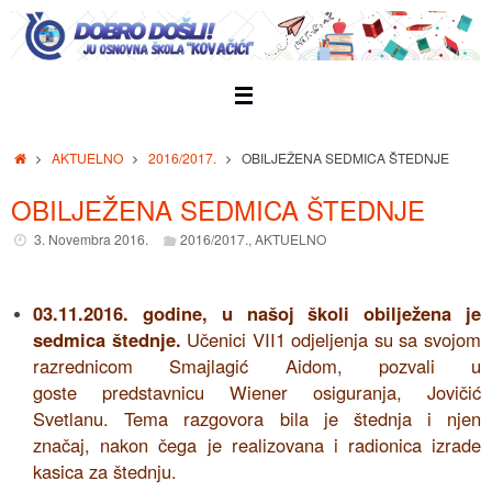
Skip
to
content
Home
AKTUELNO
2016/2017.
OBILJEŽENA SEDMICA ŠTEDNJE
OBILJEŽENA SEDMICA ŠTEDNJE
3. Novembra 2016.
2016/2017.
,
AKTUELNO
03.11.2016. godine, u našoj školi obilježena je
sedmica štednje.
Učenici VII1 odjeljenja su sa svojom
razrednicom Smajlagić Aidom, pozvali u
goste predstavnicu Wiener osiguranja, Jovičić
Svetlanu. Tema razgovora bila je štednja i njen
značaj, nakon čega je realizovana i radionica izrade
kasica za štednju.