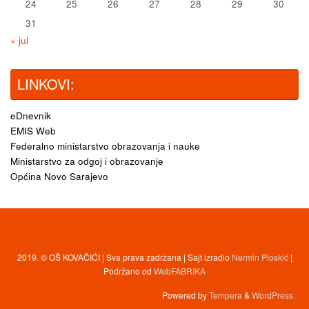
24
25
26
27
28
29
30
31
« jul
LINKOVI:
eDnevnik
EMIS Web
Federalno ministarstvo obrazovanja i nauke
Ministarstvo za odgoj i obrazovanje
Općina Novo Sarajevo
2019. © OŠ KOVAČIĆI | Sva prava zadržana | Sajt izradio
Nermin Ploskić
|
Podržano od
WebFABRIKA
Powered by
Tempera
&
WordPress.