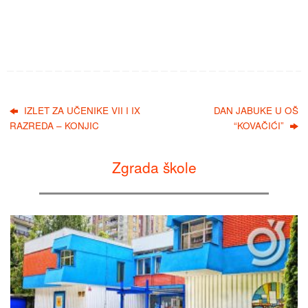
IZLET ZA UČENIKE VII I IX
DAN JABUKE U OŠ
RAZREDA – KONJIC
“KOVAČIĆI”
Zgrada škole