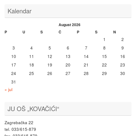
Kalendar
August 2026
P
U
S
Č
P
S
N
1
2
3
4
5
6
7
8
9
10
11
12
13
14
15
16
17
18
19
20
21
22
23
24
25
26
27
28
29
30
31
« jul
JU OŠ „KOVAČIĆI“
Zagrebačka 22
tel. 033/615-879
fax. 033/615-879