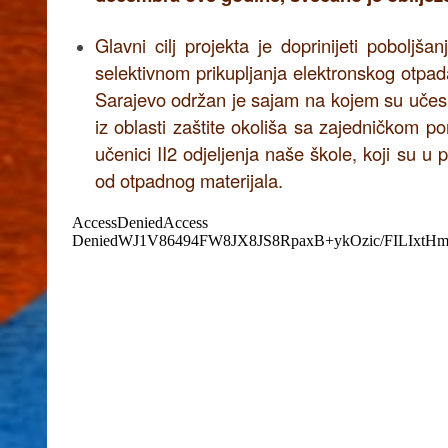
Glavni cilj projekta je doprinijeti poboljš
selektivnom prikupljanja elektronskog otp
Sarajevo održan je sajam na kojem su učesnici
iz oblasti zaštite okoliša sa zajedničkom por
učenici II2 odjeljenja naše škole, koji su u 
od otpadnog materijala.