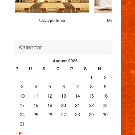
Obavještenje
Maturantima n
Kalendar
August 2026
P
U
S
Č
P
S
N
1
2
3
4
5
6
7
8
9
10
11
12
13
14
15
16
17
18
19
20
21
22
23
24
25
26
27
28
29
30
31
« jul