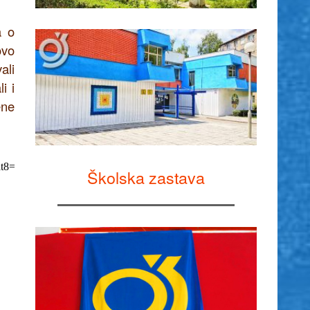
a o
ovo
ali
i i
ene
Školska zastava