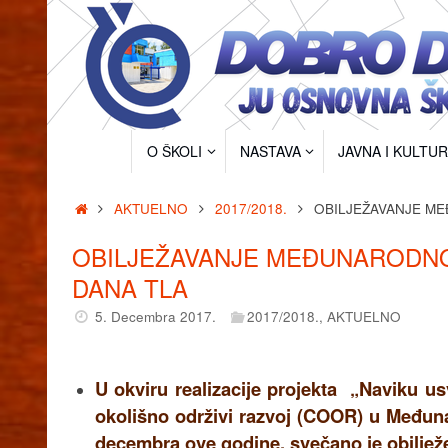
Skip
to
content
Skip
O ŠKOLI
NASTAVA
JAVNA I KULTU
to
content
Home
AKTUELNO
2017/2018.
OBILJEŽAVANJE M
OBILJEŽAVANJE MEĐUNARODNO
DANA TLA
5. Decembra 2017.
2017/2018.
,
AKTUELNO
U okviru realizacije projekta „Naviku u
okolišno održivi razvoj (COOR) u Međun
decembra ove godine, svečano je obilježe