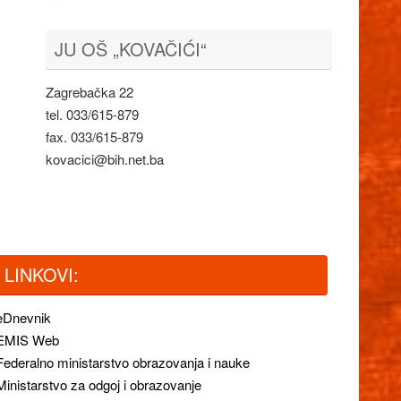
JU OŠ „KOVAČIĆI“
Zagrebačka 22
tel. 033/615-879
fax. 033/615-879
kovacici@bih.net.ba
LINKOVI:
eDnevnik
EMIS Web
Federalno ministarstvo obrazovanja i nauke
Ministarstvo za odgoj i obrazovanje