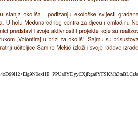
anju stanja okoliša i podizanju ekološke svijesti građan
ada. U holu Međunarodnog centra za djecu i omladinu N
 predstavili svoje aktivnosti i projekte koje su realizov
ukom „Volontiraj u brizi za okoliš“. Sajmu su prisustoval
pratnji učiteljice Samire Mekić izložili svoje radove izrađ