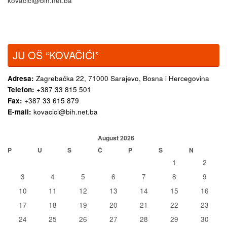
kovacici@bih.net.ba
JU OŠ “KOVAČIĆI”
Adresa:
Zagrebačka 22,
71000 Sarajevo, Bosna i Hercegovina
Telefon:
+387 33 815 501
Fax:
+387 33 615 879
E-mail:
kovacici@bih.net.ba
August 2026
P
U
S
Č
P
S
N
1
2
3
4
5
6
7
8
9
10
11
12
13
14
15
16
17
18
19
20
21
22
23
24
25
26
27
28
29
30