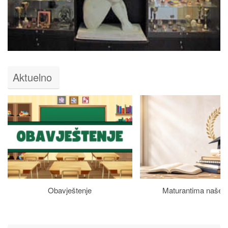
Aktuelno
Obavještenje
Maturantima naše š