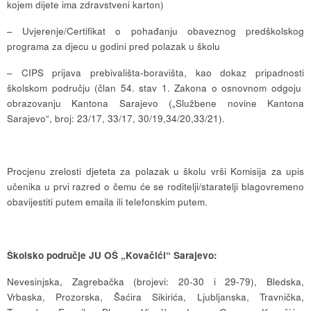
kojem dijete ima zdravstveni karton)
– Uvjerenje/Certifikat o pohađanju obaveznog predškolskog
programa za djecu u godini pred polazak u školu
– CIPS prijava prebivališta-boravišta, kao dokaz pripadnosti
školskom području (član 54. stav 1. Zakona o osnovnom odgoju
obrazovanju Kantona Sarajevo („Službene novine Kantona
Sarajevo“, broj: 23/17, 33/17, 30/19,34/20,33/21).
Procjenu zrelosti djeteta za polazak u školu vrši Komisija za upis
učenika u prvi razred o čemu će se roditelji/staratelji blagovremeno
obavijestiti putem emaila ili telefonskim putem.
Školsko područje
JU OŠ „Kovačići“ Sarajevo:
Nevesinjska, Zagrebačka (brojevi: 20-30 i 29-79), Bledska,
Vrbaska, Prozorska, Šaćira Sikirića, Ljubljanska, Travnička,