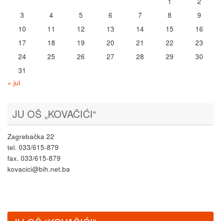
1
2
3
4
5
6
7
8
9
10
11
12
13
14
15
16
17
18
19
20
21
22
23
24
25
26
27
28
29
30
31
« jul
JU OŠ „KOVAČIĆI“
Zagrebačka 22
tel. 033/615-879
fax. 033/615-879
kovacici@bih.net.ba