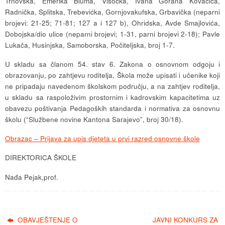
Trnovska, Emerika Bluma, Visočka, Ivana Gorana Kovačića,
Radnička, Splitska, Trebevićka, Gornjovakufska, Grbavička (neparni
brojevi: 21-25; 71-81; 127 a i 127 b), Ohridska, Avde Smajlovića,
Dobojska/dio ulice (neparni brojevi; 1-31, parni brojevi 2-18); Pavle
Lukača, Husinjska, Samoborska, Počiteljska, broj 1-7.
U skladu sa članom 54. stav 6. Zakona o osnovnom odgoju i
obrazovanju, po zahtjevu roditelja, Škola može upisati i učenike koji
ne pripadaju navedenom školskom području, a na zahtjev roditelja,
u skladu sa raspoloživim prostornim i kadrovskim kapacitetima uz
obavezu poštivanja Pedagoških standarda i normativa za osnovnu
školu (“Službene novine Kantona Sarajevo”, broj 30/18).
Obrazac – Prijava za upis djeteta u prvi razred osnovne škole
DIREKTORICA ŠKOLE
Nađa Pejak,prof.
OBAVJEŠTENJE O
JAVNI KONKURS ZA