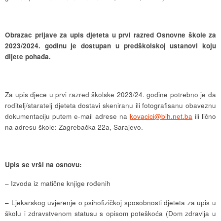
Obrazac prijave za upis djeteta u prvi razred Osnovne škole za
2023/2024. godinu je dostupan u predškolskoj ustanovi koju
dijete pohađa.
Za upis djece u prvi razred školske 2023/24. godine potrebno je da
roditelj/staratelj djeteta dostavi skeniranu ili fotografisanu obaveznu
dokumentaciju putem e-mail adrese na
kovacici@bih.net.ba
ili lično
na adresu škole: Zagrebačka 22a, Sarajevo.
Upis se vrši na osnovu:
– Izvoda iz matične knjige rođenih
– Ljekarskog uvjerenje o psihofizičkoj sposobnosti djeteta za upis u
školu i zdravstvenom statusu s opisom poteškoća (Dom zdravlja u