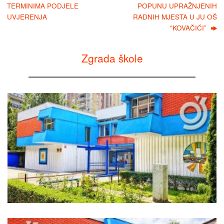
TERMINIMA PODJELE
POPUNU UPRAŽNJENIH
UVJERENJA
RADNIH MJESTA U JU OŠ
“KOVAČIĆI”
Zgrada škole