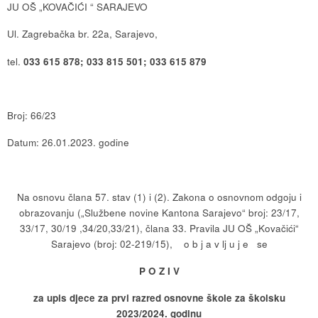
JU OŠ „KOVAČIĆI “ SARAJEVO
Ul. Zagrebačka br. 22a, Sarajevo,
tel.
033 615 878; 033 815 501; 033 615 879
Broj: 66/23
Datum: 26.01.2023. godine
Na osnovu člana 57. stav (1) i (2). Zakona o osnovnom odgoju i
obrazovanju („Službene novine Kantona Sarajevo“ broj: 23/17,
33/17, 30/19 ,34/20,33/21), člana 33. Pravila JU OŠ „Kovačići“
Sarajevo (broj: 02-219/15), o b j a v lj u j e se
P O Z I V
za upis djece za prvi razred osnovne škole za školsku
2023/2024. godinu