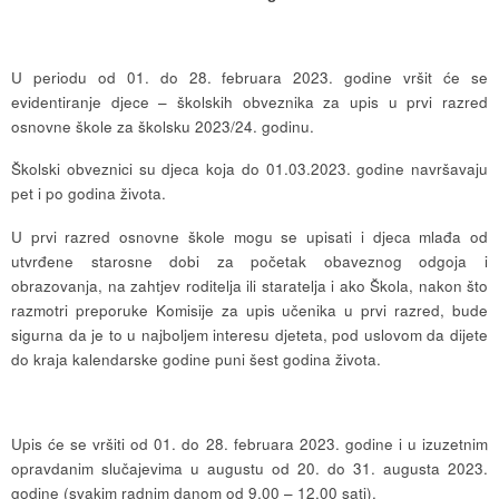
U periodu od 01. do 28. februara 2023. godine vršit će se
evidentiranje djece – školskih obveznika za upis u prvi razred
osnovne škole za školsku 2023/24. godinu.
Školski obveznici su djeca koja do 01.03.2023. godine navršavaju
pet i po godina života.
U prvi razred osnovne škole mogu se upisati i djeca mlađa od
utvrđene starosne dobi za početak obaveznog odgoja i
obrazovanja, na zahtjev roditelja ili staratelja i ako Škola, nakon što
razmotri preporuke Komisije za upis učenika u prvi razred, bude
sigurna da je to u najboljem interesu djeteta, pod uslovom da dijete
do kraja kalendarske godine puni šest godina života.
Upis će se vršiti od 01. do 28. februara 2023. godine i u izuzetnim
opravdanim slučajevima u augustu od 20. do 31. augusta 2023.
godine (svakim radnim danom od 9,00 – 12,00 sati).