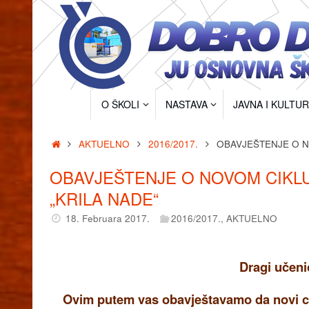
Skip
to
content
Skip
O ŠKOLI
NASTAVA
JAVNA I KULTU
to
content
Home
AKTUELNO
2016/2017.
OBAVJEŠTENJE O N
OBAVJEŠTENJE O NOVOM CIKLU
„KRILA NADE“
18. Februara 2017.
2016/2017.
,
AKTUELNO
Dragi učenici
Ovim putem vas obavještavamo da novi ci