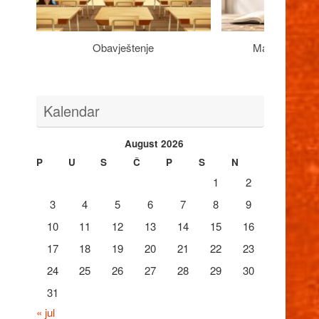
Obavještenje
Maturantima n
Kalendar
August 2026
P
U
S
Č
P
S
N
1
2
3
4
5
6
7
8
9
10
11
12
13
14
15
16
17
18
19
20
21
22
23
24
25
26
27
28
29
30
31
« jul