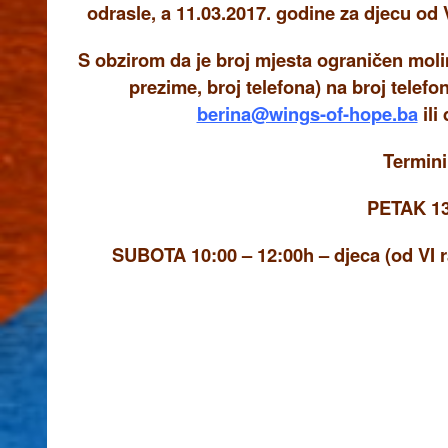
odrasle, a 11.03.2017. godine za djecu od 
S obzirom da je broj mjesta ograničen molim
prezime, broj telefon
a) na broj telefo
berina@wings-of-hope.ba
ili
Termini
PETAK 13:
SUBOTA 10:00 – 12:00h – djeca (od VI r