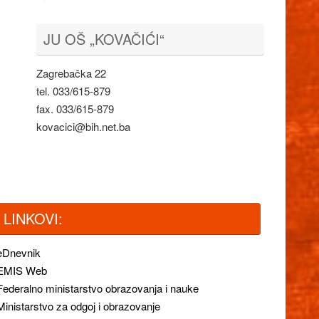
JU OŠ „KOVAČIĆI“
Zagrebačka 22
tel. 033/615-879
fax. 033/615-879
kovacici@bih.net.ba
LINKOVI:
eDnevnik
EMIS Web
Federalno ministarstvo obrazovanja i nauke
Ministarstvo za odgoj i obrazovanje