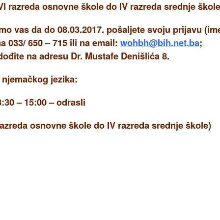
VI razreda osnovne škole do IV razreda srednje škole
o vas da do 08.03.2017. pošaljete svoju prijavu (ime
na 033/ 650 – 715 ili na email:
wohbh@bih.net.ba
;
 dođite na adresu Dr. Mustafe Denišlića 8.
 njemačkog jezika:
30 – 15:00 – odrasli
azreda osnovne škole do IV razreda srednje škole)