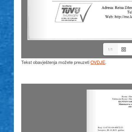
1/1
Tekst obavještenja možete preuzeti
OVDJE
.