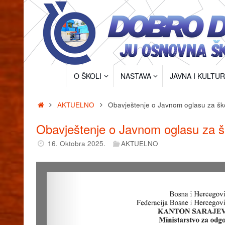
Skip
to
content
Skip
O ŠKOLI
NASTAVA
JAVNA I KULTU
to
content
Home
AKTUELNO
Obavještenje o Javnom oglasu za ško
Obavještenje o Javnom oglasu za š
16. Oktobra 2025.
AKTUELNO