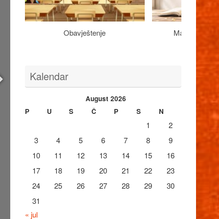
Obavještenje
Maturantima n
Kalendar
August 2026
P
U
S
Č
P
S
N
1
2
3
4
5
6
7
8
9
10
11
12
13
14
15
16
17
18
19
20
21
22
23
24
25
26
27
28
29
30
31
« jul