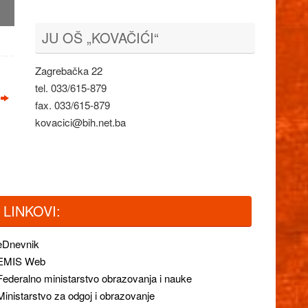
JU OŠ „KOVAČIĆI“
Zagrebačka 22
tel. 033/615-879
fax. 033/615-879
kovacici@bih.net.ba
LINKOVI:
eDnevnik
EMIS Web
Federalno ministarstvo obrazovanja i nauke
Ministarstvo za odgoj i obrazovanje