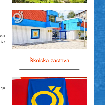
iji
 6 /
Školska zastava
anju