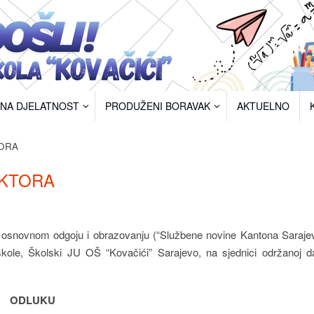
RNA DJELATNOST
PRODUŽENI BORAVAK
AKTUELNO
TORA
EKTORA
 osnovnom odgoju i obrazovanju (“Službene novine Kantona Sarajev
a škole, Školski JU OŠ “Kovačići” Sarajevo, na sjednici održanoj 
ODLUKU