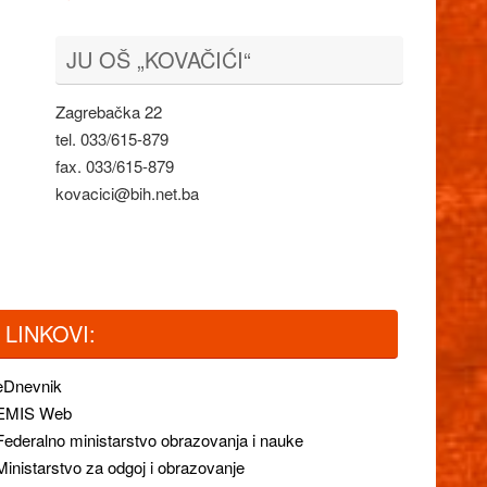
JU OŠ „KOVAČIĆI“
Zagrebačka 22
tel. 033/615-879
fax. 033/615-879
kovacici@bih.net.ba
LINKOVI:
eDnevnik
EMIS Web
Federalno ministarstvo obrazovanja i nauke
Ministarstvo za odgoj i obrazovanje