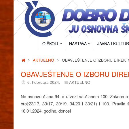
Skip
to
content
Skip
O ŠKOLI
NASTAVA
JAVNA I KULTU
to
content
Home
AKTUELNO
OBAVJEŠTENJE O IZBORU DIREK
OBAVJEŠTENJE O IZBORU DIR
6. Februara 2024.
AKTUELNO
Na osnovu člana 94. a u vezi sa članom 100. Zakona o
broj:23/17, 33/17, 30/19, 34/20 i 33/21) i 103. Pravil
18.01.2024. godine, donosi