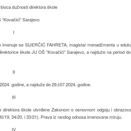
šioca dužnosti direktora škole
 “Kovačići” Sarajevo
I
evo imenuje se SIJERČIĆ FAHRETA, magistar menadžmenta u edukac
irektorice škole JU OŠ “Kovačići” Sarajevo, a najduže na period do
II
2024. godine, a najduže do 29.č07.2024. godine.
III
eze direktora škole utvrđene Zakonom o osnovnom odgoju i obrazov
30/19, 34/20, i 33/21). Prava iz randog odnosa imenovane miruju.
IV