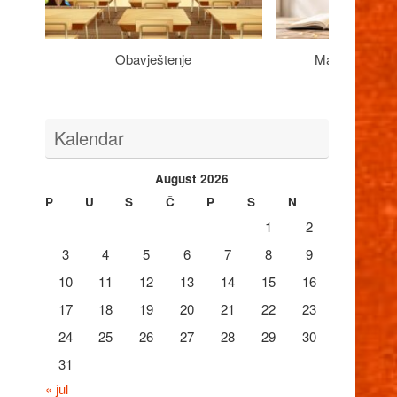
Obavještenje
Maturantima n
Kalendar
August 2026
P
U
S
Č
P
S
N
1
2
3
4
5
6
7
8
9
10
11
12
13
14
15
16
17
18
19
20
21
22
23
24
25
26
27
28
29
30
31
« jul