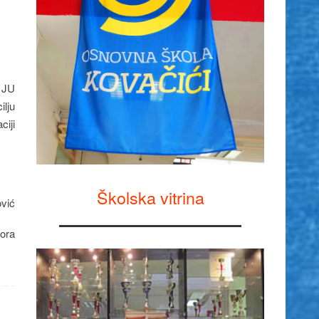
a JU
ilju
ciji
Školska vitrina
vić
ora