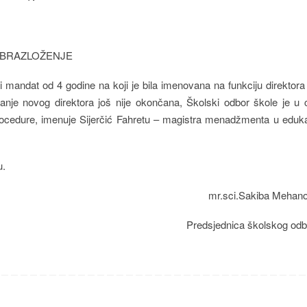
BRAZLOŽENJE
gi mandat od 4 godine na koji je bila imenovana na funkciju direktor
nje novog direktora još nije okončana, Školski odbor škole je u c
ocedure, imenuje Sijerčić Fahretu – magistra menadžmenta u eduka
u.
mr.sci.Sakiba Mehano
Predsjednica školskog odb