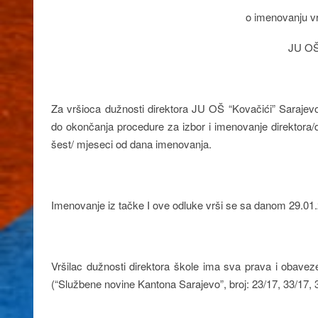
o imenovanju vr
JU OŠ
Za vršioca dužnosti direktora JU OŠ “Kovačići” Saraj
do okončanja procedure za izbor i imenovanje direktora/d
šest/ mjeseci od dana imenovanja.
Imenovanje iz tačke I ove odluke vrši se sa danom 29.01.
Vršilac dužnosti direktora škole ima sva prava i obav
(“Službene novine Kantona Sarajevo”, broj: 23/17, 33/17, 