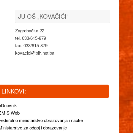
JU OŠ „KOVAČIĆI“
Zagrebačka 22
tel. 033/615-879
fax. 033/615-879
kovacici@bih.net.ba
LINKOVI:
eDnevnik
EMIS Web
Federalno ministarstvo obrazovanja i nauke
Ministarstvo za odgoj i obrazovanje