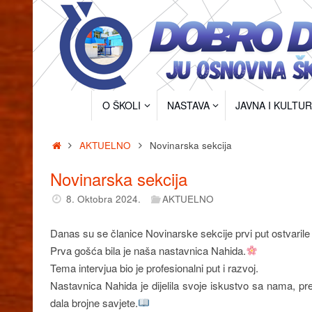
Skip
to
content
Skip
O ŠKOLI
NASTAVA
JAVNA I KULTU
to
content
Home
AKTUELNO
Novinarska sekcija
Novinarska sekcija
8. Oktobra 2024.
AKTUELNO
Danas su se članice Novinarske sekcije prvi put ostvarile
Prva gošća bila je naša nastavnica Nahida.
Tema intervjua bio je profesionalni put i razvoj.
Nastavnica Nahida je dijelila svoje iskustvo sa nama, pr
dala brojne savjete.