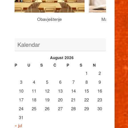
Obavještenje
Maturantima n
Kalendar
August 2026
P
U
S
Č
P
S
N
1
2
3
4
5
6
7
8
9
10
11
12
13
14
15
16
17
18
19
20
21
22
23
24
25
26
27
28
29
30
31
« jul