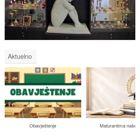
Aktuelno
Obavještenje
Maturantima naše š