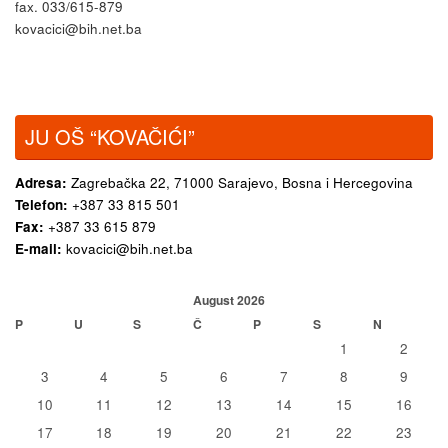
fax. 033/615-879
kovacici@bih.net.ba
JU OŠ “KOVAČIĆI”
Adresa:
Zagrebačka 22,
71000 Sarajevo, Bosna i Hercegovina
Telefon:
+387 33 815 501
Fax:
+387 33 615 879
E-mail:
kovacici@bih.net.ba
August 2026
P
U
S
Č
P
S
N
1
2
3
4
5
6
7
8
9
10
11
12
13
14
15
16
17
18
19
20
21
22
23