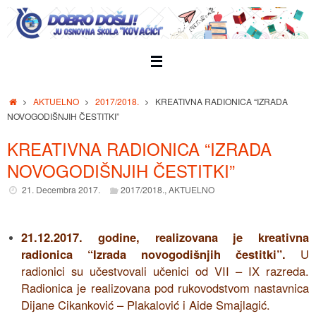
Skip
to
content
Home
AKTUELNO
2017/2018.
KREATIVNA RADIONICA “IZRADA
NOVOGODIŠNJIH ČESTITKI”
KREATIVNA RADIONICA “IZRADA
NOVOGODIŠNJIH ČESTITKI”
21. Decembra 2017.
2017/2018.
,
AKTUELNO
21.12.2017. godine, realizovana je kreativna
radionica “Izrada novogodišnjih čestitki”.
U
radionici su učestvovali učenici od VII – IX razreda.
Radionica je realizovana pod rukovodstvom nastavnica
Dijane Cikanković – Plakalović i Aide Smajlagić.