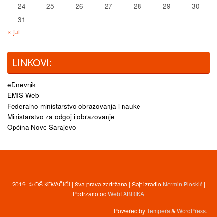
24
25
26
27
28
29
30
31
« jul
LINKOVI:
eDnevnik
EMIS Web
Federalno ministarstvo obrazovanja i nauke
Ministarstvo za odgoj i obrazovanje
Općina Novo Sarajevo
2019. © OŠ KOVAČIĆI | Sva prava zadržana | Sajt izradio
Nermin Ploskić
|
Podržano od
WebFABRIKA
Powered by
Tempera
&
WordPress.