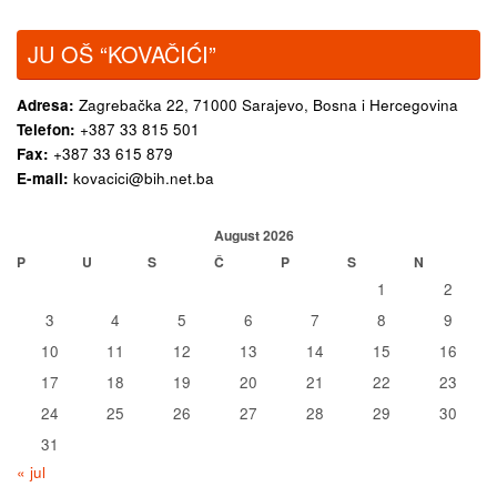
JU OŠ “KOVAČIĆI”
Adresa:
Zagrebačka 22,
71000 Sarajevo, Bosna i Hercegovina
Telefon:
+387 33 815 501
Fax:
+387 33 615 879
E-mail:
kovacici@bih.net.ba
August 2026
P
U
S
Č
P
S
N
1
2
3
4
5
6
7
8
9
10
11
12
13
14
15
16
17
18
19
20
21
22
23
24
25
26
27
28
29
30
31
« jul