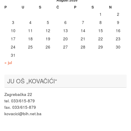
P
U
S
Č
P
S
N
1
2
3
4
5
6
7
8
9
10
11
12
13
14
15
16
17
18
19
20
21
22
23
24
25
26
27
28
29
30
31
« jul
JU OŠ „KOVAČIĆI“
Zagrebačka 22
tel. 033/615-879
fax. 033/615-879
kovacici@bih.net.ba