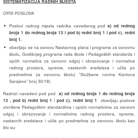
SISTEMATIZACIJA RADNIH MJESTA
OPIS POSLOVA
Poslovi radnog mjesta radnika navedenog pod
a) od rednog
broja 1 do rednog broja 13 i pod b) redni broj 1
i pod c). redni
broj 1.
obavljaju se na osnovu Nastavnog plana i programa za osnovnu
školu, Godišnjeg programa rada škole i Pedagoških standarda i
općih normativa za osnovni odgoj i obrazovanje i normativa
radnog prostora, opreme, nastavnih sredstava i učila po
predmetima za osnovnu školu( ”Službene novine Kantona
Sarajevo” broj 30/18)
Radnici navedeni pod pod
a) od rednog broja 1 do rednog broja
13 , pod b) redni broj 1
i
pod c). redni broj 1
obavljaju poslove
utvrđene Pedagoškim standardima i općim normativima za osnovni
odgoj i obrazovanje i normativima radnog prostora, opreme,
nastavnih sredstava i učila po predmetima za osnovnu školu kao
što su: