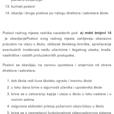
kurirski poslovi
obavlja i druge poslove po nalogu direktora i sekretara škole.
Poslovi radnog mjesta radnika navedenih pod
a) redni brojevi 18
je obavljanjePoslovi ovog radnog mjesta zahtjevaju obavezno
prisustvo na ulazu u školu, obilazak školskog dvorišta, sprečavanje
eventualnih incidenata među učenicima i ilegalnog ulaska, krađa,
nasilništva i ostalih protuzakonitih postupaka.
Poslovi se obavljaju na osnovu uputstava i smjernica od strane
direktora i sekretara.
dok škola radi čuva školsku zgradu i imovinu škole
u toku dana brine o sigurnosti učenika i uposlenika škole
brine se o zatvaranju kapija i ulaza u školu u toku nastave i u
noćnim satima
osigurava slobodan pristup požarnom ulazu/izlazu u školu
brine se o nesmetanoj funkcionalnost videonadzornog sistema