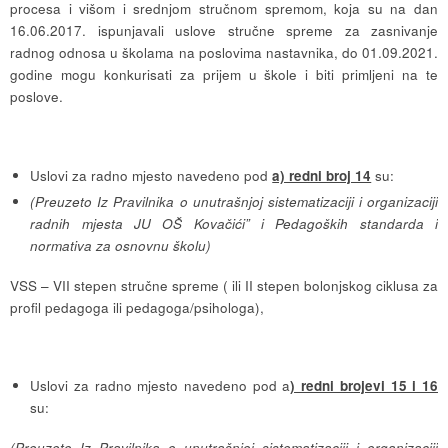
procesa i višom i srednjom stručnom spremom, koja su na dan
16.06.2017. ispunjavali uslove stručne spreme za zasnivanje
radnog odnosa u školama na poslovima nastavnika, do 01.09.2021.
godine mogu konkurisati za prijem u škole i biti primljeni na te
poslove.
Uslovi za radno mjesto navedeno pod
a) redni broj 14
su:
(Preuzeto Iz Pravilnika o unutrašnjoj sistematizaciji i organizaciji
radnih mjesta JU OŠ Kovačići” i Pedagoških standarda i
normativa za osnovnu školu)
VSS – VII stepen stručne spreme ( ili II stepen bolonjskog ciklusa za
profil pedagoga ili pedagoga/psihologa),
Uslovi za radno mjesto navedeno pod a
) redni brojevi 15 i 16
su:
(Preuzeto Iz Pravilnika o unutrašnjoj sistematizaciji i organizaciji