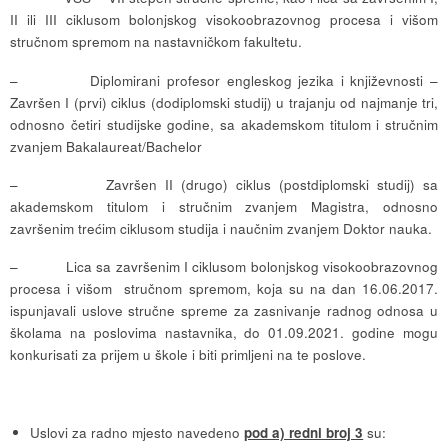
II ili III ciklusom bolonjskog visokoobrazovnog procesa i višom
stručnom spremom na nastavničkom fakultetu.
– Diplomirani profesor engleskog jezika i književnosti –
Završen I (prvi) ciklus (dodiplomski studij) u trajanju od najmanje tri,
odnosno četiri studijske godine, sa akademskom titulom i stručnim
zvanjem Bakalaureat/Bachelor
– Završen II (drugo) ciklus (postdiplomski studij) sa
akademskom titulom i stručnim zvanjem Magistra, odnosno
završenim trećim ciklusom studija i naučnim zvanjem Doktor nauka.
– Lica sa završenim I ciklusom bolonjskog visokoobrazovnog
procesa i višom stručnom spremom, koja su na dan 16.06.2017.
ispunjavali uslove stručne spreme za zasnivanje radnog odnosa u
školama na poslovima nastavnika, do 01.09.2021. godine mogu
konkurisati za prijem u škole i biti primljeni na te poslove.
Uslovi za radno mjesto navedeno
pod a) redni broj 3
su: