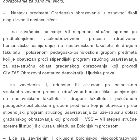
obrazovanje za osnovnu školu)
– Nastavu predmeta Građansko obrazovanje u osnovnoj školi
mogu izvoditi nastavnici/ce:
– sa završenim najmanje VII stepenom stručne spreme po
predbolonjskom visokoobrazovnom procesu (društveno-
humanističko usmjerenje) na nastavničkom fakultetu ili drugom
fakultetu i položenom pedagoško-psihološkom grupom predmeta
koji je obavezan proći stipendijski program stručnog usavršavanja
za uže-stručnu oblast građanskog obrazovanja koji provodi
CIVITAS Obrazovni centar za demokratiju i ljudska prava,
– sa završenim II, odnosno III ciklusom po bolonjskom
visokoobrazovnom procesu (društveno-humanističko usmjerenje)
na nastavničkom fakultetu ili drugom fakultetu i položenom
pedagoško-psihološkom grupom predmeta koji je obavezan proći
stipendijski program stručnog usavršavanja za uže-stručnu oblast
građanskog obrazovanja koji provodi VSS – VII stepen stručne
spreme ili studij II ciklusa u skladu sa Bolonjskim procesom
– Lica sa završenim I ciklusom bolonjskog visokoobrazovnog