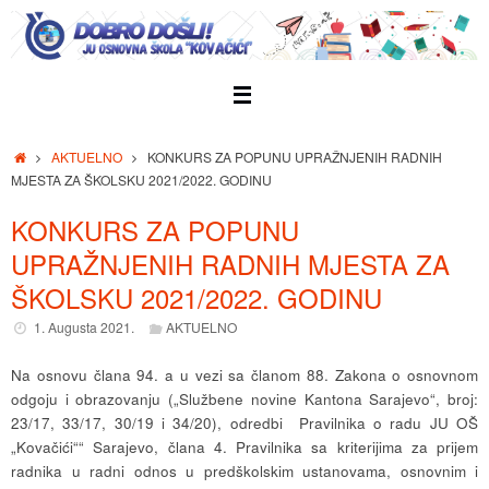
Skip
to
content
Home
AKTUELNO
KONKURS ZA POPUNU UPRAŽNJENIH RADNIH
MJESTA ZA ŠKOLSKU 2021/2022. GODINU
KONKURS ZA POPUNU
UPRAŽNJENIH RADNIH MJESTA ZA
ŠKOLSKU 2021/2022. GODINU
1. Augusta 2021.
AKTUELNO
Na osnovu člana 94. a u vezi sa članom 88. Zakona o osnovnom
odgoju i obrazovanju („Službene novine Kantona Sarajevo“, broj:
23/17, 33/17, 30/19 i 34/20), odredbi Pravilnika o radu JU OŠ
„Kovačići““ Sarajevo, člana 4. Pravilnika sa kriterijima za prijem
radnika u radni odnos u predškolskim ustanovama, osnovnim i