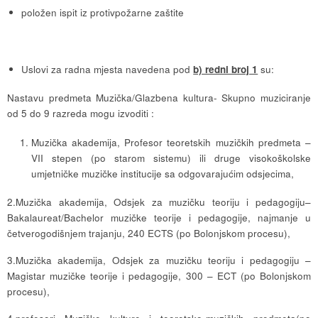
položen ispit iz protivpožarne zaštite
Uslovi za radna mjesta navedena pod
b) redni broj 1
su:
Nastavu predmeta Muzička/Glazbena kultura- Skupno muziciranje
od 5 do 9 razreda mogu izvoditi :
Muzička akademija, Profesor teoretskih muzičkih predmeta –
VII stepen (po starom sistemu) ili druge visokoškolske
umjetničke muzičke institucije sa odgovarajućim odsjecima,
2.Muzička akademija, Odsjek za muzičku teoriju i pedagogiju–
Bakalaureat/Bachelor muzičke teorije i pedagogije, najmanje u
četverogodišnjem trajanju, 240 ECTS (po Bolonjskom procesu),
3.Muzička akademija, Odsjek za muzičku teoriju i pedagogiju –
Magistar muzičke teorije i pedagogije, 300 – ECT (po Bolonjskom
procesu),