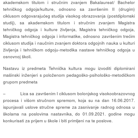
akademskom titulom i stručnim zvanjem Bakalaureat/ Bachelor
tehničkog odgoja/kulture, odnosno sa završenim II (drugim)
ciklusom odgovarajućeg studija visokog obrazovanja (postdiplomski
studij), sa akademskom titulom i stručnim zvanjem Magistra
tehničkog odgoja i kulture življenja, Magistra tehničkog odgoja,
Magistra tehničkog odgoja i informatike, odnosno završenim trećim
ciklusom studija i naučnim zvanjem doktora odgojnih nauka u kulturi
življenja i tehničkom odgoju-metodika nastave tehničkog odgoja u
osnovnoj školi.
Nastavu iz predmeta Tehnička kultura mogu izvoditi diplomirani
mašinski inženjeri s položenom pedagoško-psihološko-metodičkom
grupom predmeta
– Lica sa završenim I ciklusom bolonjskog visokoobrazovnog
procesa i višom stručnom spremom, koja su na dan 16.06.2017.
ispunjavali uslove stručne spreme za zasnivanje radnog odnosa u
školama na poslovima nastavnika, do 01.09.2021. godine mogu
konkurisati za prijem u škole i biti primljeni na te poslove.