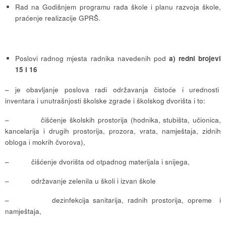
Rad na Godišnjem programu rada škole i planu razvoja škole,
praćenje realizacije GPRŠ.
Poslovi radnog mjesta radnika navedenih pod
a) redni brojevi
15 i 16
– je obavljanje poslova radi održavanja čistoće i urednosti
inventara i unutrašnjosti školske zgrade i školskog dvorišta i to:
– čišćenje školskih prostorija (hodnika, stubišta, učionica,
kancelarija i drugih prostorija, prozora, vrata, namještaja, zidnih
obloga i mokrih čvorova),
– čišćenje dvorišta od otpadnog materijala i snijega,
– održavanje zelenila u školi i izvan škole
– dezinfekcija sanitarija, radnih prostorija, opreme i
namještaja,