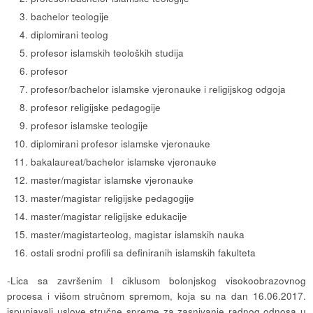
bachelor teologije
diplomirani teolog
profesor islamskih teoloških studija
profesor
profesor/bachelor islamske vjeronauke i religijskog odgoja
profesor religijske pedagogije
profesor islamske teologije
diplomirani profesor islamske vjeronauke
bakalaureat/bachelor islamske vjeronauke
master/magistar islamske vjeronauke
master/magistar religijske pedagogije
master/magistar religijske edukacije
master/magistarteolog, magistar islamskih nauka
ostali srodni profili sa definiranih islamskih fakulteta
-Lica sa završenim I ciklusom bolonjskog visokoobrazovnog
procesa i višom stručnom spremom, koja su na dan 16.06.2017.
ispunjavali uslove stručne spreme za zasnivanje radnog odnosa u