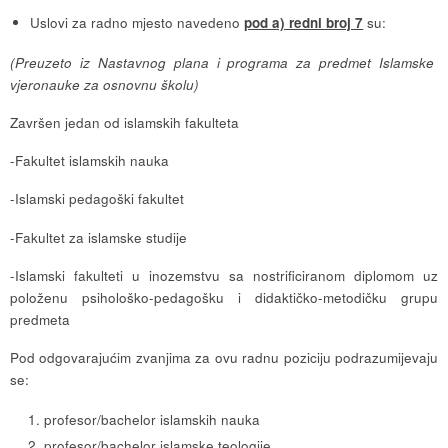
Uslovi za radno mjesto navedeno
pod a) redni broj 7
su:
(Preuzeto iz Nastavnog plana i programa za predmet Islamske
vjeronauke za osnovnu školu)
Završen jedan od islamskih fakulteta
-Fakultet islamskih nauka
-Islamski pedagoški fakultet
-Fakultet za islamske studije
-Islamski fakulteti u inozemstvu sa nostrificiranom diplomom uz
položenu psihološko-pedagošku i didaktičko-metodičku grupu
predmeta
Pod odgovarajućim zvanjima za ovu radnu poziciju podrazumijevaju
se:
profesor/bachelor islamskih nauka
profesor/bachelor islamske teologije