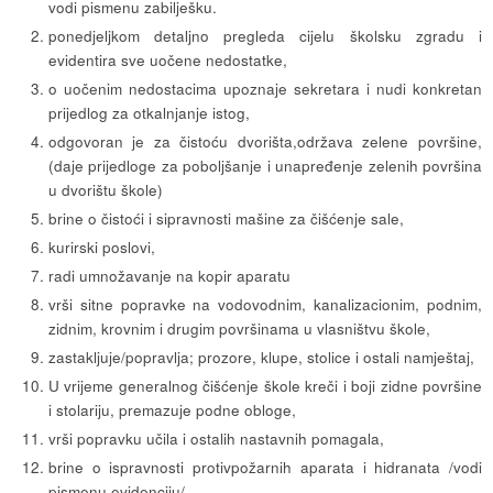
vodi pismenu zabilješku.
ponedjeljkom detaljno pregleda cijelu školsku zgradu i
evidentira sve uočene nedostatke,
o uočenim nedostacima upoznaje sekretara i nudi konkretan
prijedlog za otkalnjanje istog,
odgovoran je za čistoću dvorišta,održava zelene površine,
(daje prijedloge za poboljšanje i unapređenje zelenih površina
u dvorištu škole)
brine o čistoći i sipravnosti mašine za čišćenje sale,
kurirski poslovi,
radi umnožavanje na kopir aparatu
vrši sitne popravke na vodovodnim, kanalizacionim, podnim,
zidnim, krovnim i drugim površinama u vlasništvu škole,
zastakljuje/popravlja; prozore, klupe, stolice i ostali namještaj,
U vrijeme generalnog čišćenje škole kreči i boji zidne površine
i stolariju, premazuje podne obloge,
vrši popravku učila i ostalih nastavnih pomagala,
brine o ispravnosti protivpožarnih aparata i hidranata /vodi
pismenu evidenciju/