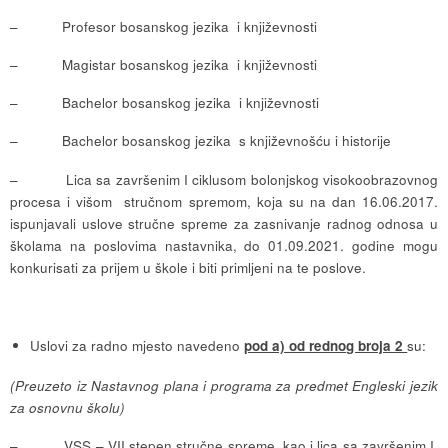
– Profesor bosanskog jezika i književnosti
– Magistar bosanskog jezika i književnosti
– Bachelor bosanskog jezika i književnosti
– Bachelor bosanskog jezika s književnošću i historije
– Lica sa završenim I ciklusom bolonjskog visokoobrazovnog
procesa i višom stručnom spremom, koja su na dan 16.06.2017.
ispunjavali uslove stručne spreme za zasnivanje radnog odnosa u
školama na poslovima nastavnika, do 01.09.2021. godine mogu
konkurisati za prijem u škole i biti primljeni na te poslove.
Uslovi za radno mjesto navedeno
pod a) od rednog broja 2
su:
(Preuzeto iz Nastavnog plana i programa za predmet Engleski jezik
za osnovnu školu)
– VSS – VII stepen stručne spreme, kao i lica sa završenim I,