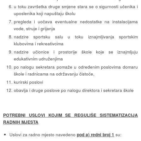
u toku završetka druge smjene stara se o sigurnosti učenika i
uposlenika koji napuštaju školu
pregleda i uočava eventualne nedostatke na instalacijama
vode, struje i grijanja
nadzire sportsku salu u toku iznajmljivanja sportskim
klubovima i rekreativcima
nadzire učionice i prostorije škole koje se iznajmljuju
edukativnim udruženjima
po nalogu sekretara pomaže u određenim poslovima domaru
škole i radnicama na održavanju čistoće,
kurirski poslovi
obavlja i druge poslove po nalogu direktora i sekretara škole
POTREBNI USLOVI KOJIM SE REGULIŠE SISTEMATIZACIJA
RADNIH MJESTA
Uslovi za radno mjesto navedeno
pod a) redni broj 1
su: