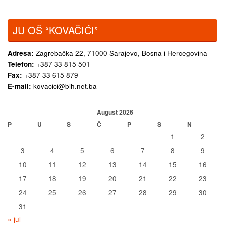
JU OŠ “KOVAČIĆI”
Adresa:
Zagrebačka 22,
71000 Sarajevo, Bosna i Hercegovina
Telefon:
+387 33 815 501
Fax:
+387 33 615 879
E-mail:
kovacici@bih.net.ba
August 2026
P
U
S
Č
P
S
N
1
2
3
4
5
6
7
8
9
10
11
12
13
14
15
16
17
18
19
20
21
22
23
24
25
26
27
28
29
30
31
« jul