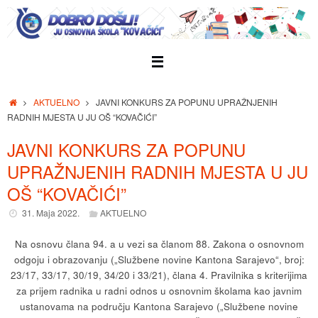
Skip
to
content
Home
AKTUELNO
JAVNI KONKURS ZA POPUNU UPRAŽNJENIH
RADNIH MJESTA U JU OŠ “KOVAČIĆI”
JAVNI KONKURS ZA POPUNU
UPRAŽNJENIH RADNIH MJESTA U JU
OŠ “KOVAČIĆI”
31. Maja 2022.
AKTUELNO
Na osnovu člana 94. a u vezi sa članom 88. Zakona o osnovnom
odgoju i obrazovanju („Službene novine Kantona Sarajevo“, broj:
23/17, 33/17, 30/19, 34/20 i 33/21), člana 4. Pravilnika s kriterijima
za prijem radnika u radni odnos u osnovnim školama kao javnim
ustanovama na području Kantona Sarajevo („Službene novine