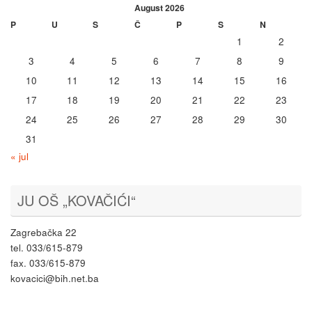
August 2026
P
U
S
Č
P
S
N
1
2
3
4
5
6
7
8
9
10
11
12
13
14
15
16
17
18
19
20
21
22
23
24
25
26
27
28
29
30
31
« jul
JU OŠ „KOVAČIĆI“
Zagrebačka 22
tel. 033/615-879
fax. 033/615-879
kovacici@bih.net.ba