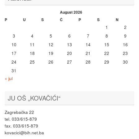
August 2026
P
U
S
Č
P
S
N
1
2
3
4
5
6
7
8
9
10
11
12
13
14
15
16
17
18
19
20
21
22
23
24
25
26
27
28
29
30
31
« jul
JU OŠ „KOVAČIĆI“
Zagrebačka 22
tel. 033/615-879
fax. 033/615-879
kovacici@bih.net.ba