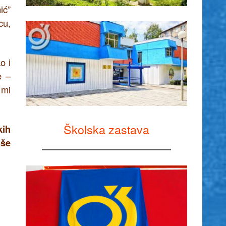
ić”
cu,
o i
e –
 mi
Školska zastava
kih
aše