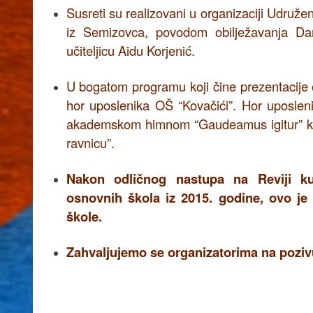
Susreti su realizovani u organizaciji Udruž
iz Semizovca, povodom obilježavanja Dan
učiteljicu Aidu Korjenić.
U bogatom programu koji čine prezentacije 
hor uposlenika OŠ “Kovačići”. Hor uposleni
akademskom himnom “Gaudeamus igitur” koj
ravnicu”.
Nakon odličnog nastupa na Reviji kul
osnovnih škola iz 2015. godine, ovo je
škole.
Zahvaljujemo se organizatorima na poziv