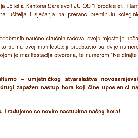
enja učitelja Kantona Sarajevo i JU OŠ “Porodice ef. Ram
a učitelja i sjećanja na prerano preminulu kolegini
odabranih naučno-stručnih radova, svoje mjesto je naša
ka se na ovoj manifestaciji predstavio sa dvije numer
om je manifestacija otvorena, te numerom “Ne dirajte
turno – umjetničkog stvaralaštva novosarajevs
 drugi zapažen nastup hora koji čine uposlenici n
u i radujemo se novim nastupima našeg hora!