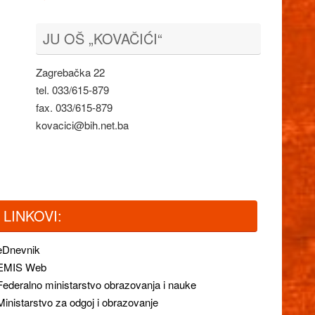
JU OŠ „KOVAČIĆI“
Zagrebačka 22
tel. 033/615-879
fax. 033/615-879
kovacici@bih.net.ba
LINKOVI:
eDnevnik
EMIS Web
Federalno ministarstvo obrazovanja i nauke
Ministarstvo za odgoj i obrazovanje