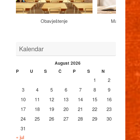
Obavještenje
Maturantima n
Kalendar
August 2026
P
U
S
Č
P
S
N
1
2
3
4
5
6
7
8
9
10
11
12
13
14
15
16
17
18
19
20
21
22
23
24
25
26
27
28
29
30
31
« jul