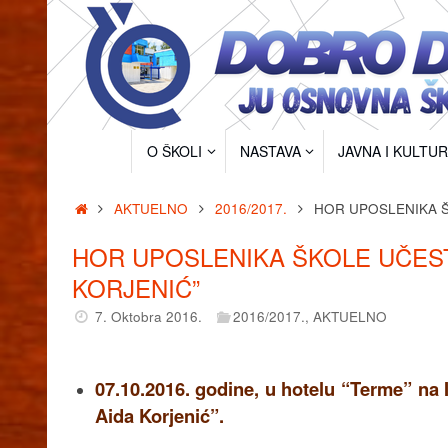
Skip
to
content
Skip
O ŠKOLI
NASTAVA
JAVNA I KULTU
to
content
Home
AKTUELNO
2016/2017.
HOR UPOSLENIKA Š
HOR UPOSLENIKA ŠKOLE UČEST
KORJENIĆ”
7. Oktobra 2016.
2016/2017.
,
AKTUELNO
07.10.2016. godine, u hotelu “Terme” na I
Aida Korjenić”.