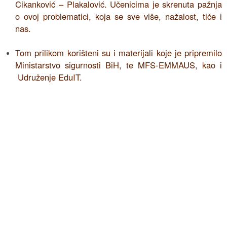
Cikanković – Plakalović. Učenicima je skrenuta pažnja
o ovoj problematici, koja se sve više, nažalost, tiče i
nas.
Tom prilikom korišteni su i materijali koje je pripremilo
Ministarstvo sigurnosti BiH, te MFS-EMMAUS, kao i
Udruženje EduIT.