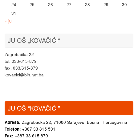
24
25
26
27
28
29
30
31
« jul
JU OŠ „KOVAČIĆI“
Zagrebačka 22
tel. 033/615-879
fax. 033/615-879
kovacici@bih.net.ba
JU OŠ “KOVAČIĆI”
Adresa:
Zagrebačka 22,
71000 Sarajevo, Bosna i Hercegovina
Telefon:
+387 33 815 501
Fax:
+387 33 615 879