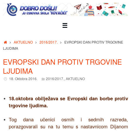
Skip
to
content
Home
AKTUELNO
2016/2017.
EVROPSKI DAN PROTIV TRGOVINE
LJUDIMA
EVROPSKI DAN PROTIV TRGOVINE
LJUDIMA
18. Oktobra 2016.
2016/2017.
,
AKTUELNO
18.oktobra obilježava se Evropski dan borbe protiv
trgovine ljudima.
Tog dana učenici osmih i sedmih razreda,
porazgovarali su na tu temu s nastavnicom Dijanom