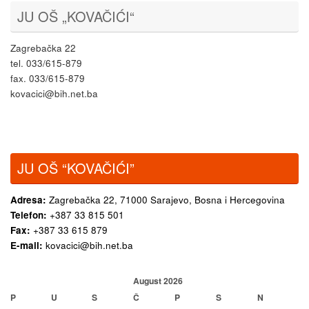
JU OŠ „KOVAČIĆI“
Zagrebačka 22
tel. 033/615-879
fax. 033/615-879
kovacici@bih.net.ba
JU OŠ “KOVAČIĆI”
Adresa:
Zagrebačka 22,
71000 Sarajevo, Bosna i Hercegovina
Telefon:
+387 33 815 501
Fax:
+387 33 615 879
E-mail:
kovacici@bih.net.ba
August 2026
P
U
S
Č
P
S
N