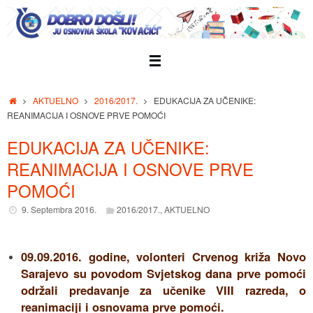
Skip
to
content
Home
AKTUELNO
2016/2017.
EDUKACIJA ZA UČENIKE:
REANIMACIJA I OSNOVE PRVE POMOĆI
EDUKACIJA ZA UČENIKE:
REANIMACIJA I OSNOVE PRVE
POMOĆI
9. Septembra 2016.
2016/2017.
,
AKTUELNO
09.09.2016. godine, volonteri Crvenog križa Novo
Sarajevo su povodom Svjetskog dana prve pomoći
održali predavanje za učenike VIII razreda, o
reanimaciji i osnovama prve pomoći.