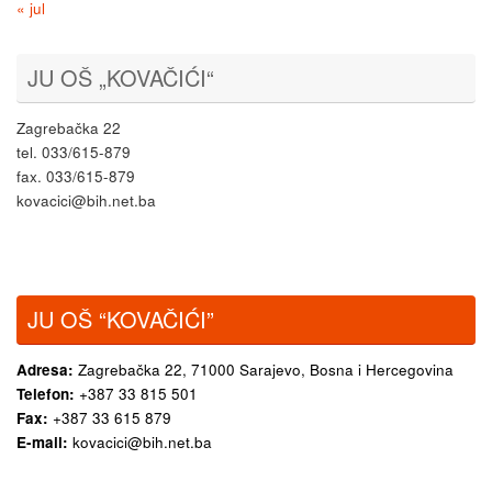
« jul
JU OŠ „KOVAČIĆI“
Zagrebačka 22
tel. 033/615-879
fax. 033/615-879
kovacici@bih.net.ba
JU OŠ “KOVAČIĆI”
Adresa:
Zagrebačka 22,
71000 Sarajevo, Bosna i Hercegovina
Telefon:
+387 33 815 501
Fax:
+387 33 615 879
E-mail:
kovacici@bih.net.ba