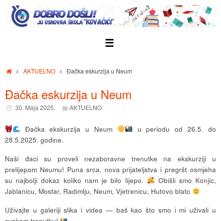
Skip
to
content
Home
AKTUELNO
Đačka eskurzija u Neum
Đačka eskurzija u Neum
30. Maja 2025.
AKTUELNO
Đačka ekskurzija u Neum
u periodu od 26.5. do
28.5.2025. godine.
Naši đaci su proveli nezaboravne trenutke na ekskurziji u
prelijepom Neumu! Puna srca, nova prijateljstva i pregršt osmjeha
su najbolji dokaz koliko nam je bilo lijepo.
Obišli smo Konjic,
Jablanicu, Mostar, Radimlju, Neum, Vjetrenicu, Hutovo blato
Uživajte u galeriji slika i videa — baš kao što smo i mi uživali u
svakom trenutku!