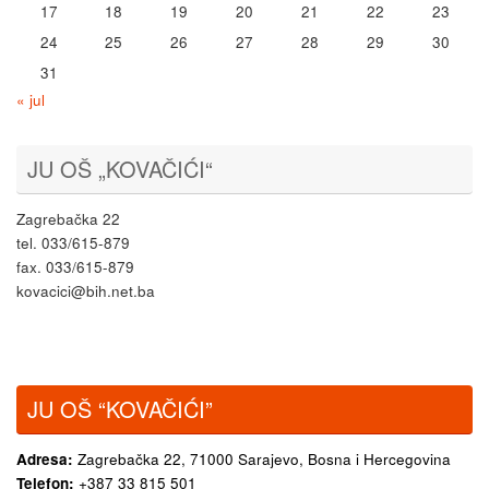
17
18
19
20
21
22
23
24
25
26
27
28
29
30
31
« jul
JU OŠ „KOVAČIĆI“
Zagrebačka 22
tel. 033/615-879
fax. 033/615-879
kovacici@bih.net.ba
JU OŠ “KOVAČIĆI”
Adresa:
Zagrebačka 22,
71000 Sarajevo, Bosna i Hercegovina
Telefon:
+387 33 815 501