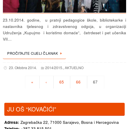
23.10.2014. godine, u pratnji pedagogice škole, bibliotekarke i
nastavnika tjelesnog i zdravstvenog odgoja, u organizaciji
Udruženja „Kupujmo i koristimo domaće“, četrdeset i pet učenika
VII…
PROČITAJTE CIJELI ČLANAK
23. Oktobra 2014.
2014/2015.
,
AKTUELNO
«
‹
65
66
67
JU OŠ “KOVAČIĆI”
Adresa:
Zagrebačka 22,
71000 Sarajevo, Bosna i Hercegovina
Telefon:
+387 33 815 501