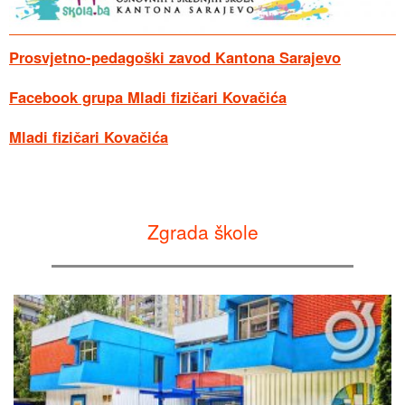
Prosvjetno-pedagoški zavod Kantona Sarajevo
Facebook grupa Mladi fizičari Kovačića
Mladi fizičari Kovačića
Zgrada škole