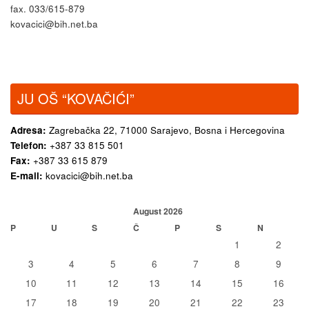
fax. 033/615-879
kovacici@bih.net.ba
JU OŠ “KOVAČIĆI”
Adresa:
Zagrebačka 22,
71000 Sarajevo, Bosna i Hercegovina
Telefon:
+387 33 815 501
Fax:
+387 33 615 879
E-mail:
kovacici@bih.net.ba
August 2026
P
U
S
Č
P
S
N
1
2
3
4
5
6
7
8
9
10
11
12
13
14
15
16
17
18
19
20
21
22
23