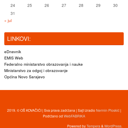
24
25
26
27
28
29
30
31
« jul
LINKOVI:
eDnevnik
EMIS Web
Federalno ministarstvo obrazovanja i nauke
Ministarstvo za odgoj i obrazovanje
Općina Novo Sarajevo
2019. © OŠ KOVAČIĆI | Sva prava zadržana | Sajt izradio
Nermin Ploskić
|
Podržano od
WebFABRIKA
Powered by
Tempera
&
WordPress.