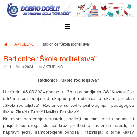
Skip
to
content
Home
AKTUELNO
Radionice “Škola roditeljstva”
Radionice “Škola roditeljstva”
11. Maja 2024.
AKTUELNO
Radionice “Škole roditeljstva”
U srijedu, 08.05.2024.godine u 17h u prostorijama OŠ “Kovačići” je
održana posljednja od ukupno pet radionica u okviru projekta
„Škola roditeljstva“. Radionice su vodile psihologinja i pedagogica
škole, Zinaida Fehrić i Meliha Branković.
Na ovom posljednjem susretu, roditelji su imali priliku ponoviti i
prisjetiti se svega što su kroz prethodne radionice naučili, te
napraviti jednu samoprocjenu odnosa i razmišljati o tome kakav