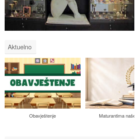
Aktuelno
Obavještenje
Maturantima naše š