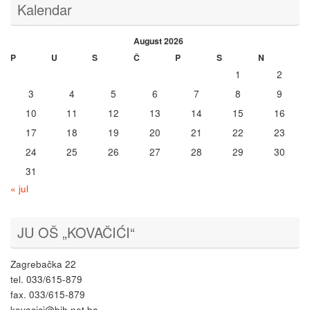
Kalendar
August 2026
P
U
S
Č
P
S
N
1
2
3
4
5
6
7
8
9
10
11
12
13
14
15
16
17
18
19
20
21
22
23
24
25
26
27
28
29
30
31
« jul
JU OŠ „KOVAČIĆI“
Zagrebačka 22
tel. 033/615-879
fax. 033/615-879
kovacici@bih.net.ba