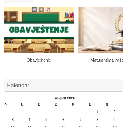
Obavještenje
Maturantima naše š
Kalendar
August 2026
P
U
S
Č
P
S
N
1
2
3
4
5
6
7
8
9