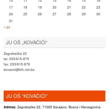
10
11
12
13
14
15
16
17
18
19
20
21
22
23
24
25
26
27
28
29
30
31
« jul
JU OŠ „KOVAČIĆI“
Zagrebačka 22
tel. 033/615-879
fax. 033/615-879
kovacici@bih.net.ba
JU OŠ “KOVAČIĆI”
Adresa:
Zagrebačka 22,
71000 Sarajevo, Bosna i Hercegovina