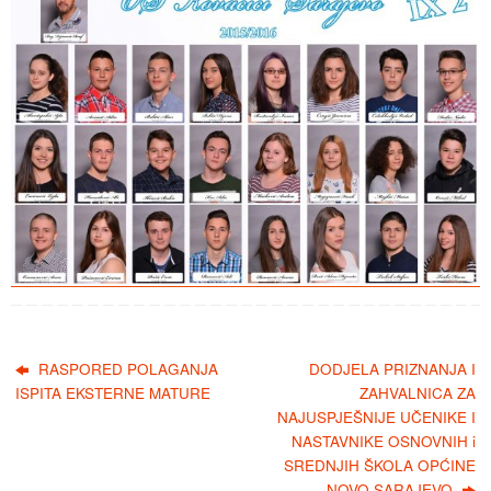
RASPORED POLAGANJA
DODJELA PRIZNANJA I
ISPITA EKSTERNE MATURE
ZAHVALNICA ZA
NAJUSPJEŠNIJE UČENIKE I
NASTAVNIKE OSNOVNIH i
SREDNJIH ŠKOLA OPĆINE
NOVO SARAJEVO