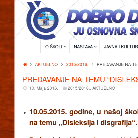
Skip
to
content
Skip
O ŠKOLI
NASTAVA
JAVNA I KULTU
to
content
Home
AKTUELNO
2015/2016.
PREDAVANJE NA TEM
PREDAVANJE NA TEMU “DISLEKSI
10. Maja 2016.
2015/2016.
,
AKTUELNO
10.05.2015. godine, u našoj ško
na temu „Disleksija i disgrafija“.