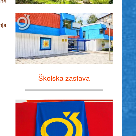
the
nja
Školska zastava