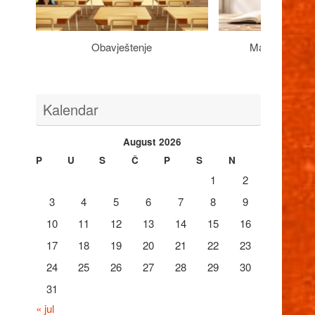
Obavještenje
Maturantima n
Kalendar
August 2026
P
U
S
Č
P
S
N
1
2
3
4
5
6
7
8
9
10
11
12
13
14
15
16
17
18
19
20
21
22
23
24
25
26
27
28
29
30
31
« jul