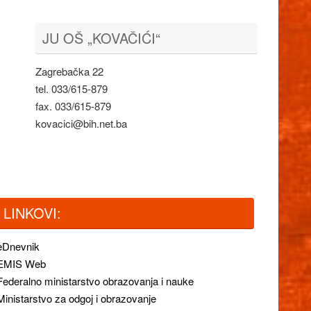
JU OŠ „KOVAČIĆI“
Zagrebačka 22
tel. 033/615-879
fax. 033/615-879
kovacici@bih.net.ba
LINKOVI:
eDnevnik
EMIS Web
Federalno ministarstvo obrazovanja i nauke
Ministarstvo za odgoj i obrazovanje