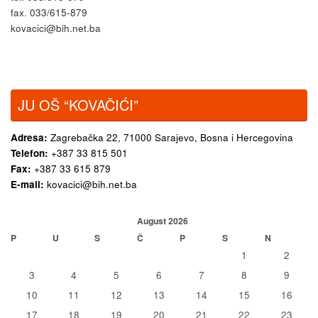
fax. 033/615-879
kovacici@bih.net.ba
JU OŠ “KOVAČIĆI”
Adresa:
Zagrebačka 22,
71000 Sarajevo, Bosna i Hercegovina
Telefon:
+387 33 815 501
Fax:
+387 33 615 879
E-mail:
kovacici@bih.net.ba
August 2026
P
U
S
Č
P
S
N
1
2
3
4
5
6
7
8
9
10
11
12
13
14
15
16
17
18
19
20
21
22
23