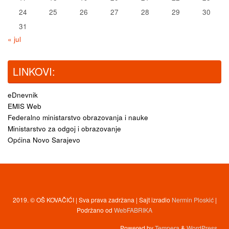
24
25
26
27
28
29
30
31
« jul
LINKOVI:
eDnevnik
EMIS Web
Federalno ministarstvo obrazovanja i nauke
Ministarstvo za odgoj i obrazovanje
Općina Novo Sarajevo
2019. © OŠ KOVAČIĆI | Sva prava zadržana | Sajt izradio
Nermin Ploskić
|
Podržano od
WebFABRIKA
Powered by
Tempera
&
WordPress.