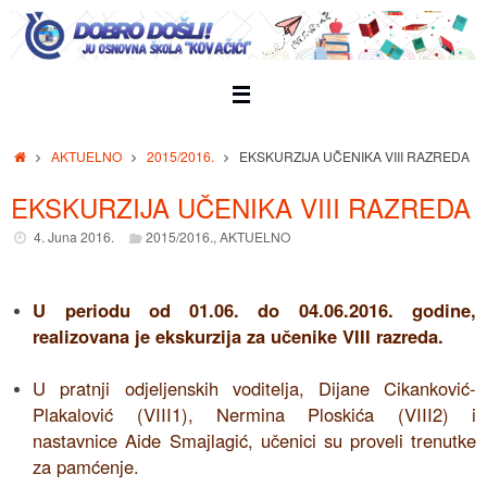
Skip
to
content
Home
AKTUELNO
2015/2016.
EKSKURZIJA UČENIKA VIII RAZREDA
EKSKURZIJA UČENIKA VIII RAZREDA
4. Juna 2016.
2015/2016.
,
AKTUELNO
U periodu od 01.06. do 04.06.2016. godine,
realizovana je ekskurzija za učenike VIII razreda.
U pratnji odjeljenskih voditelja, Dijane Cikanković-
Plakalović (VIII1), Nermina Ploskića (VIII2) i
nastavnice Aide Smajlagić, učenici su proveli trenutke
za pamćenje.